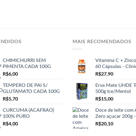
ENDIDOS
MAIS RECOMENDADOS
CHIMICHURRI SEM
Vitamina C + Zinc
PIMENTA CADA 100G
60 Cápsulas - Clin
R$
6,00
R$
27,90
TEMPERO DE PAI S/
Erva Mate UHDE T
GLUTAMATO CADA 100G
500g Ice/Mentol
R$
5,70
R$
15,00
CURCUMA (ACAFRAO)
Doce de leite com
100% PURO
Zero açucar 200g -
R$
4,00
R$
20,10