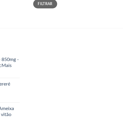
Preço
Preço
FILTRAR
mínimo
máximo
o 850mg -
icMais
ereré
 Ameixa
 vitão