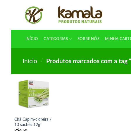
Skip
to
content
INÍCIO
CATEGORIAS
SOBRE NÓS
MINHA CART
Início
/
Produtos marcados com a tag 
Chá Capim-cidreira /
10 sachês 12g
R$
4,50