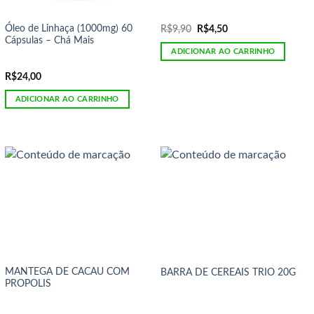
Óleo de Linhaça (1000mg) 60
O
O
R$
9,90
R$
4,50
preço
preço
Cápsulas – Chá Mais
original
atual
ADICIONAR AO CARRINHO
era:
é:
R$9,90.
R$4,50.
R$
24,00
ADICIONAR AO CARRINHO
MANTEGA DE CACAU COM
BARRA DE CEREAIS TRIO 20G
PROPOLIS