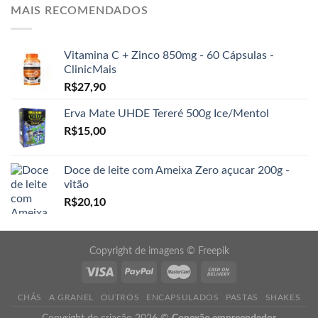
MAIS RECOMENDADOS
Vitamina C + Zinco 850mg - 60 Cápsulas -
ClinicMais
R$
27,90
Erva Mate UHDE Tereré 500g Ice/Mentol
R$
15,00
Doce de leite com Ameixa Zero açucar 200g -
vitão
R$
20,10
Copyright de imagens ©
Freepik
CHÁS
A GRANEL
OUTROS
ENCAPSULADOS
PASTAS
SHAKES