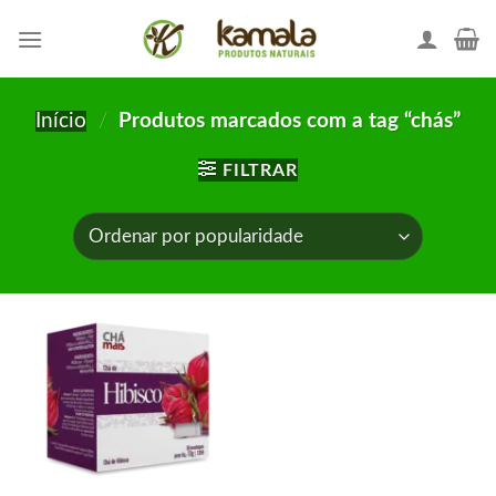
Skip
to
content
Início
/
Produtos marcados com a tag “chás”
FILTRAR