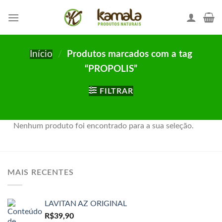
Skip
to
content
Início
/
Produtos marcados com a tag
“PROPOLIS”
FILTRAR
Nenhum produto foi encontrado para a sua seleção.
MAIS RECENTES
LAVITAN AZ ORIGINAL
R$
39,90