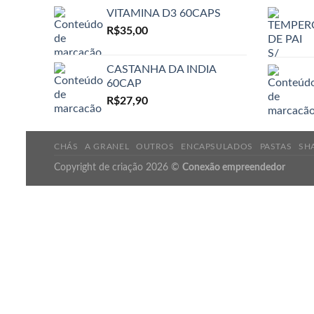
VITAMINA D3 60CAPS
R$
35,00
CASTANHA DA INDIA
60CAP
R$
27,90
CHÁS
A GRANEL
OUTROS
ENCAPSULADOS
PASTAS
SH
Copyright de criação 2026 ©
Conexão empreendedor