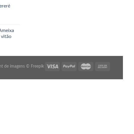
ereré
 Ameixa
 vitão
ht de imagens ©
Freepik