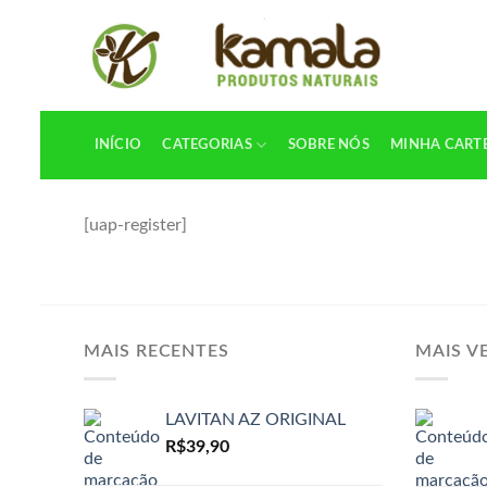
Skip
to
content
INÍCIO
CATEGORIAS
SOBRE NÓS
MINHA CART
[uap-register]
MAIS RECENTES
MAIS V
LAVITAN AZ ORIGINAL
R$
39,90