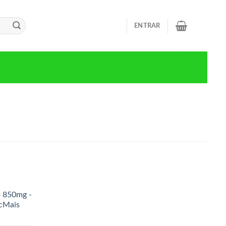
ENTRAR
o 850mg -
icMais