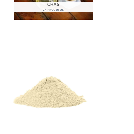
CHÁS
24 PRODUTOS
DOCES E
1 