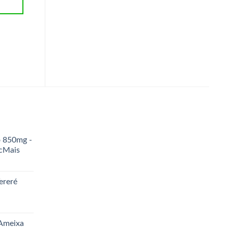
CARRINHO
PURO
R$
4,00
ADICIONAR AO
CARRINHO
o 850mg -
icMais
ereré
 Ameixa