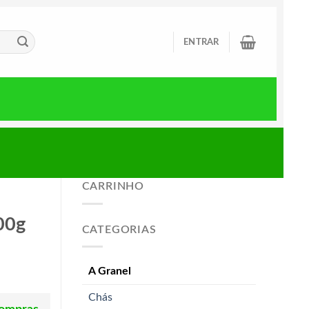
ENTRAR
CARRINHO
00g
CATEGORIAS
A Granel
Chás