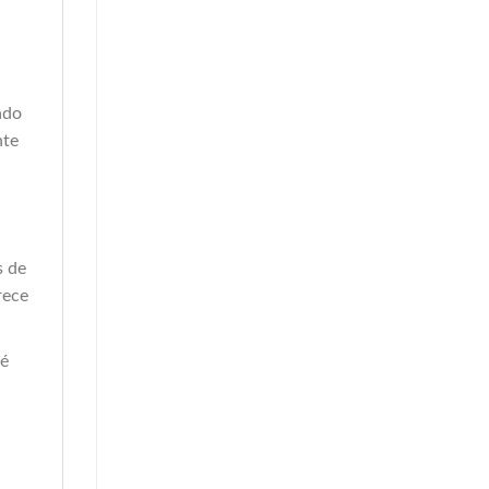
ado
nte
s de
rece
 é