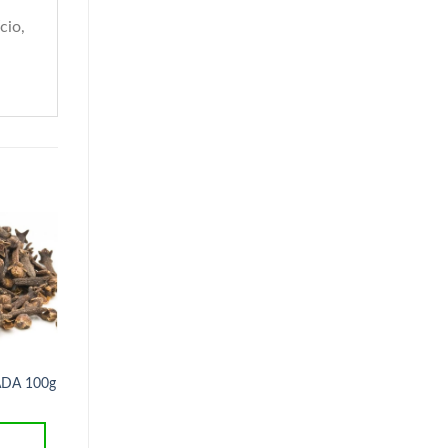
cio,
TEMPERO ALHO EM P
CADA 100G
ADA 100g
R$
4,50
ADICIONAR AO
CURCUMA (ACAFRAO) 100%