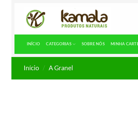
Skip
to
content
INÍCIO
CATEGORIAS
SOBRE NÓS
MINHA CART
Início
/
A Granel