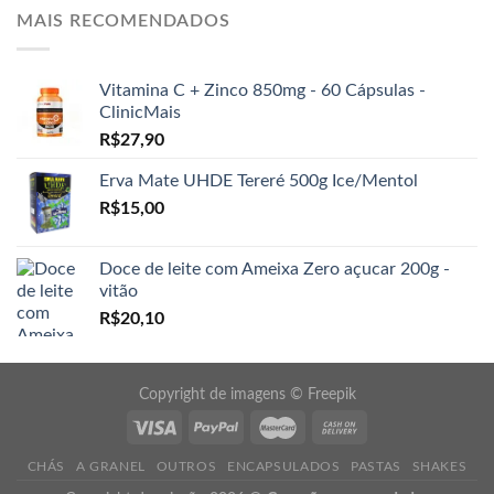
MAIS RECOMENDADOS
Vitamina C + Zinco 850mg - 60 Cápsulas -
ClinicMais
R$
27,90
Erva Mate UHDE Tereré 500g Ice/Mentol
R$
15,00
Doce de leite com Ameixa Zero açucar 200g -
vitão
R$
20,10
Copyright de imagens ©
Freepik
CHÁS
A GRANEL
OUTROS
ENCAPSULADOS
PASTAS
SHAKES