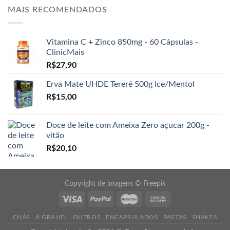
MAIS RECOMENDADOS
Vitamina C + Zinco 850mg - 60 Cápsulas -
ClinicMais
R$
27,90
Erva Mate UHDE Tereré 500g Ice/Mentol
R$
15,00
Doce de leite com Ameixa Zero açucar 200g -
vitão
R$
20,10
Copyright de imagens ©
Freepik
CHÁS
A GRANEL
OUTROS
ENCAPSULADOS
PASTAS
SHAKES