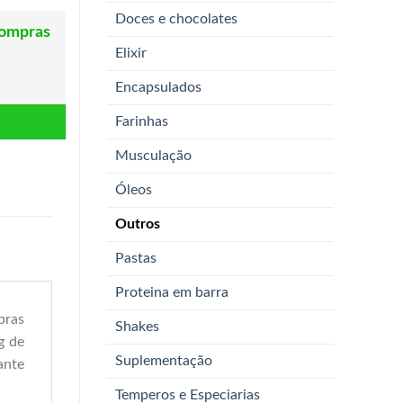
Doces e chocolates
compras
Elixir
Encapsulados
Farinhas
Musculação
Óleos
Outros
Pastas
Proteina em barra
bras
Shakes
g de
Suplementação
ante
Temperos e Especiarias