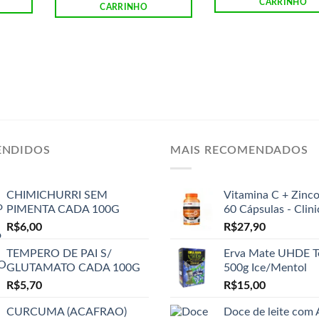
CARRINHO
CARRINHO
ENDIDOS
MAIS RECOMENDADOS
CHIMICHURRI SEM
Vitamina C + Zinc
PIMENTA CADA 100G
60 Cápsulas - Clin
R$
6,00
R$
27,90
TEMPERO DE PAI S/
Erva Mate UHDE T
GLUTAMATO CADA 100G
500g Ice/Mentol
R$
5,70
R$
15,00
CURCUMA (ACAFRAO)
Doce de leite com