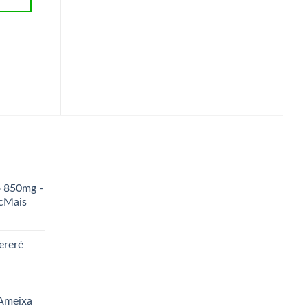
CARRINHO
CARRINHO
o 850mg -
icMais
ereré
 Ameixa