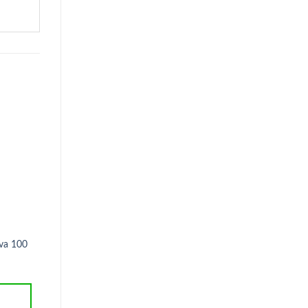
va 100
Nuts Bar Castanhas e Chocolate
Erva Mate UHDE Terer
25g – Banana Brasil
Me/li
R$
3,50
R$
15,00
ADICIONAR AO
ADICIONAR AO