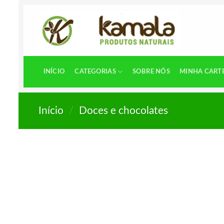
Skip
to
content
INÍCIO
CATEGORIAS
SOBRE NÓS
MINHA CART
Início
/
Doces e chocolates