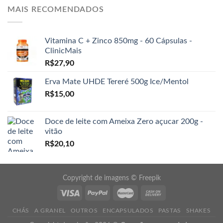
MAIS RECOMENDADOS
Vitamina C + Zinco 850mg - 60 Cápsulas -
ClinicMais
R$
27,90
Erva Mate UHDE Tereré 500g Ice/Mentol
R$
15,00
Doce de leite com Ameixa Zero açucar 200g -
vitão
R$
20,10
Copyright de imagens ©
Freepik
CHÁS
A GRANEL
OUTROS
ENCAPSULADOS
PASTAS
SHAKES