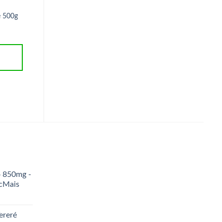
é 500g
Nuts Bar Castanhas e Chocolate
Colágeno Verisol Sabor 
25g – Banana Brasil
Colada 220g ClinicMais
R$
3,50
R$
135,00
ADICIONAR AO
ADICIONAR AO
CARRINHO
CARRINHO
o 850mg -
icMais
ereré