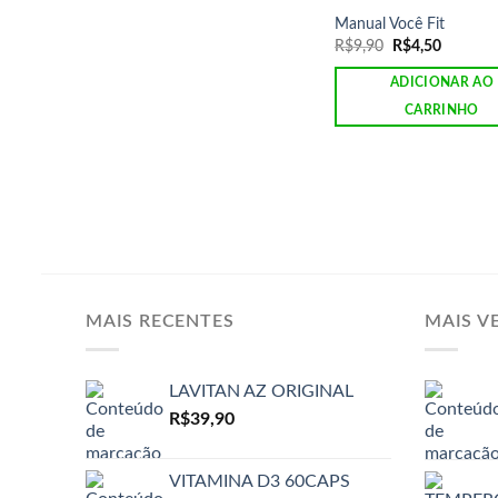
Manual Você Fit
O
O
R$
9,90
R$
4,50
preço
preço
original
atual
ADICIONAR AO
era:
é:
R$9,90.
R$4,50.
CARRINHO
MAIS RECENTES
MAIS V
LAVITAN AZ ORIGINAL
R$
39,90
VITAMINA D3 60CAPS