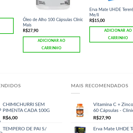
Erva Mate UHDE Terer
Me/li
Óleo de Alho 100 Cápsulas Clinic
R$
15,00
Mais
R$
27,90
ADICIONAR AO
CARRINHO
ADICIONAR AO
CARRINHO
ENDIDOS
MAIS RECOMENDADOS
CHIMICHURRI SEM
Vitamina C + Zinc
PIMENTA CADA 100G
60 Cápsulas - Clin
R$
6,00
R$
27,90
TEMPERO DE PAI S/
Erva Mate UHDE T