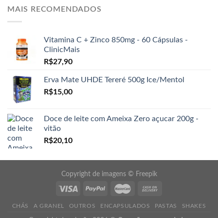
MAIS RECOMENDADOS
Vitamina C + Zinco 850mg - 60 Cápsulas -
ClinicMais
R$
27,90
Erva Mate UHDE Tereré 500g Ice/Mentol
R$
15,00
Doce de leite com Ameixa Zero açucar 200g -
vitão
R$
20,10
Copyright de imagens ©
Freepik
CHÁS
A GRANEL
OUTROS
ENCAPSULADOS
PASTAS
SHAKES