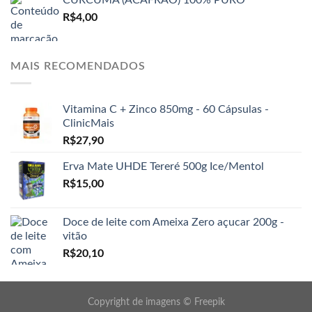
R$
4,00
MAIS RECOMENDADOS
Vitamina C + Zinco 850mg - 60 Cápsulas -
ClinicMais
R$
27,90
Erva Mate UHDE Tereré 500g Ice/Mentol
R$
15,00
Doce de leite com Ameixa Zero açucar 200g -
vitão
R$
20,10
Copyright de imagens ©
Freepik