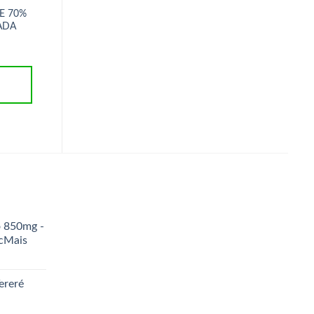
E 70%
TEMPERO DE PAI S/
ADICIONAR AO
ADA
GLUTAMATO CADA 10
CARRINHO
R$
5,70
ADICIONAR AO
CARRINHO
o 850mg -
icMais
ereré