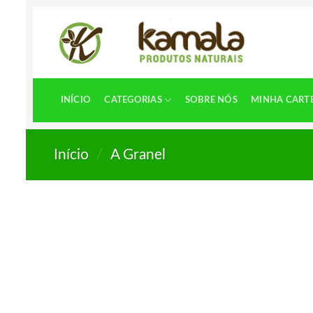
Skip
to
content
INÍCIO
CATEGORIAS
SOBRE NÓS
MINHA CART
Início
/
A Granel