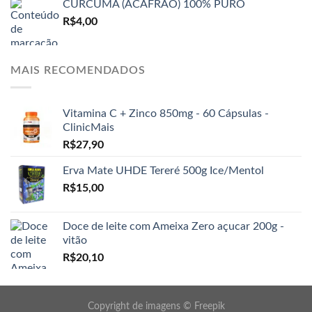
CURCUMA (ACAFRAO) 100% PURO
R$
4,00
MAIS RECOMENDADOS
Vitamina C + Zinco 850mg - 60 Cápsulas -
ClinicMais
R$
27,90
Erva Mate UHDE Tereré 500g Ice/Mentol
R$
15,00
Doce de leite com Ameixa Zero açucar 200g -
vitão
R$
20,10
Copyright de imagens ©
Freepik