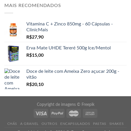
MAIS RECOMENDADOS
Vitamina C + Zinco 850mg - 60 Cápsulas -
ClinicMais
R$
27,90
Erva Mate UHDE Tereré 500g Ice/Mentol
R$
15,00
Doce de leite com Ameixa Zero açucar 200g -
vitão
R$
20,10
Copyright de imagens ©
Freepik
CHÁS
A GRANEL
OUTROS
ENCAPSULADOS
PASTAS
SHAKES