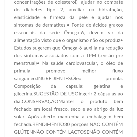
concentrações de colesterol), ajudar no combate
do diabetes tipo 2, auxiliar na hidratação,
elasticidade e firmeza da pele e ajudar nos
sintomas de dermatites.• Fonte de ácidos graxos
essenciais da série Ômega-6, devem vir da
alimentação visto que o organismo não os produz•
Estudos sugerem que Ômega-6 auxilia na redução
dos sintomas associados com a TPM (tensão pré
menstrual)• Na saúde cardiovascular, o óleo de
prímula promove melhor fluxo
sanguíneo.INGREDIENTESÓleo prímula.
Composição da cápsula: gelatina e
glicerina.SUGESTÃO DE USOIngerir 2 cápsulas ao
dia.CONSERVAÇÃOManter o produto bem
fechado em local fresco, seco e ao abrigo da luz
solar. Após aberto mantenha a embalagem bem
fechada.RENDIMENTO30 porções.NÃO CONTÉM
GLÚTENNÃO CONTÉM LACTOSENÃO CONTÉM