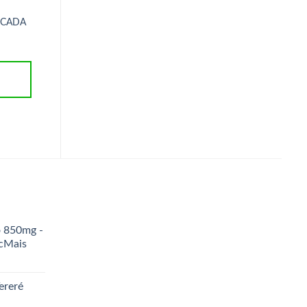
R$
7,50
 CADA
GOTAS DE CHOCOLATE 70%
ADICIONAR AO
CACAU 0% AÇUCAR CADA
CARRINHO
100G
R$
17,00
ADICIONAR AO
CARRINHO
o 850mg -
icMais
ereré