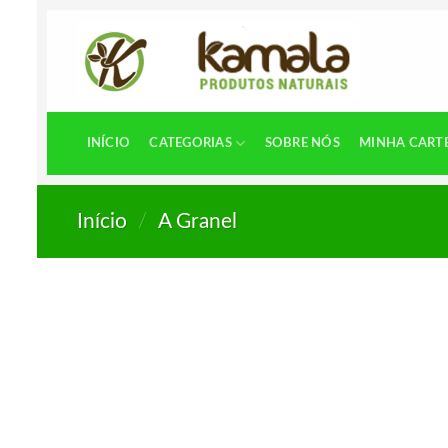
Skip
to
content
INÍCIO
CATEGORIAS
SOBRE NÓS
MINHA CART
Início
/
A Granel