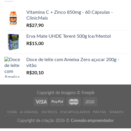
Vitamina C + Zinco 850mg - 60 Cápsulas -
ClinicMais
R$
27,90
Erva Mate UHDE Tereré 500g Ice/Mentol
R$
15,00
Doce de leite com Ameixa Zero açucar 200g -
vitão
R$
20,10
Copyright de imagens ©
Freepik
CHÁS
A GRANEL
OUTROS
ENCAPSULADOS
PASTAS
SHAKES
Copyright de criação 2026 ©
Conexão empreendedor