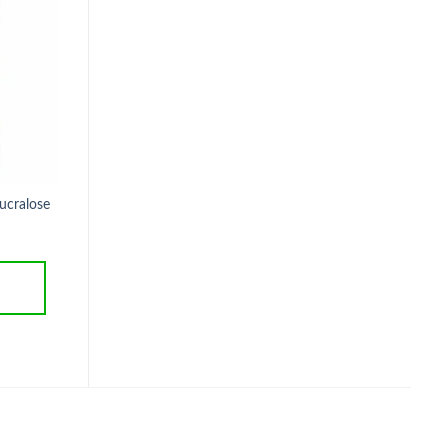
Óleo de Alho 100 Cápsulas Clinic
Mais
ucralose
Vinagre de vinho tinto 
R$
27,90
São Roque 500ML
R$
28,90
ADICIONAR AO
CARRINHO
ADICIONAR AO
CARRINHO