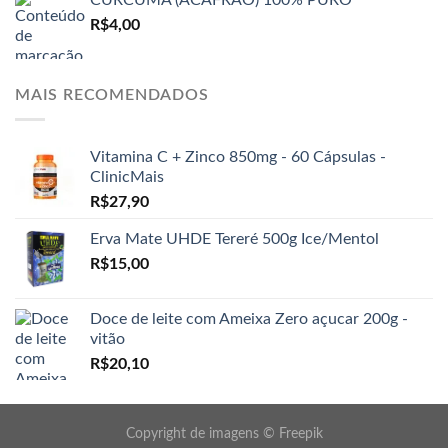
R$
4,00
MAIS RECOMENDADOS
Vitamina C + Zinco 850mg - 60 Cápsulas -
ClinicMais
R$
27,90
Erva Mate UHDE Tereré 500g Ice/Mentol
R$
15,00
Doce de leite com Ameixa Zero açucar 200g -
vitão
R$
20,10
Copyright de imagens ©
Freepik