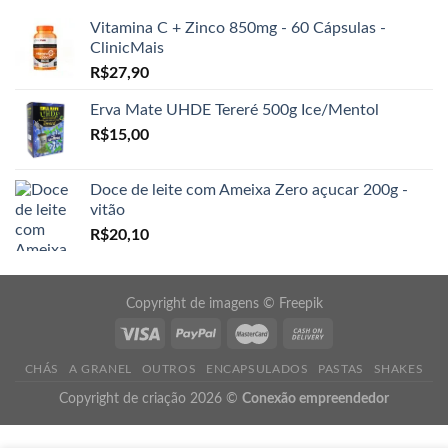
Vitamina C + Zinco 850mg - 60 Cápsulas -
ClinicMais
R$
27,90
Erva Mate UHDE Tereré 500g Ice/Mentol
R$
15,00
Doce de leite com Ameixa Zero açucar 200g -
vitão
R$
20,10
Copyright de imagens ©
Freepik
CHÁS
A GRANEL
OUTROS
ENCAPSULADOS
PASTAS
SHAKES
Copyright de criação 2026 ©
Conexão empreendedor