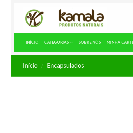
Skip
to
content
INÍCIO
CATEGORIAS
SOBRE NÓS
MINHA CART
Início
/
Encapsulados