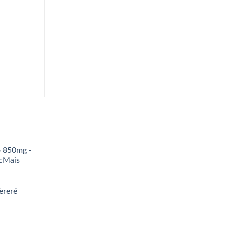
R$
50,10
ADICIONAR AO
CARRINHO
ADICIONAR AO
CARRINHO
o 850mg -
icMais
ereré