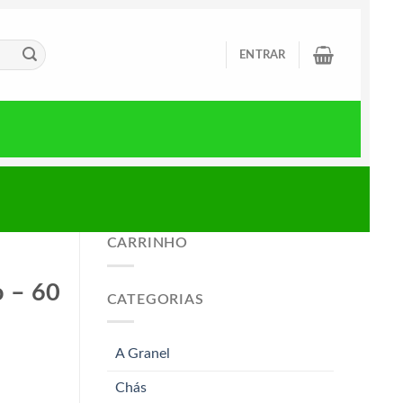
ENTRAR
CARRINHO
o – 60
CATEGORIAS
A Granel
Chás