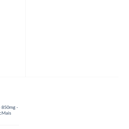
o 850mg -
icMais