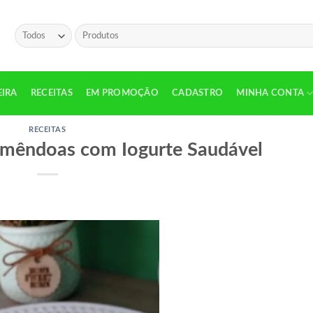
Pesquisar
por:
EIRA
RECEITAS
EM PROMOÇÃO
CADASTRO
MINHA CONTA
RECEITAS
Amêndoas com Iogurte Saudável