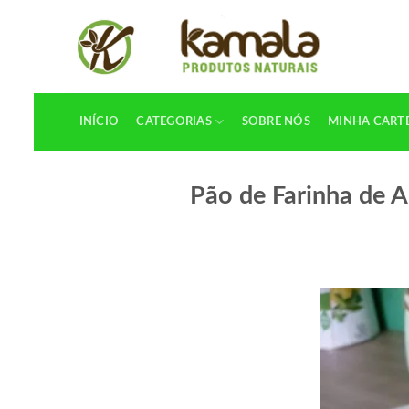
Skip
to
content
INÍCIO
CATEGORIAS
SOBRE NÓS
MINHA CART
Pão de Farinha de 