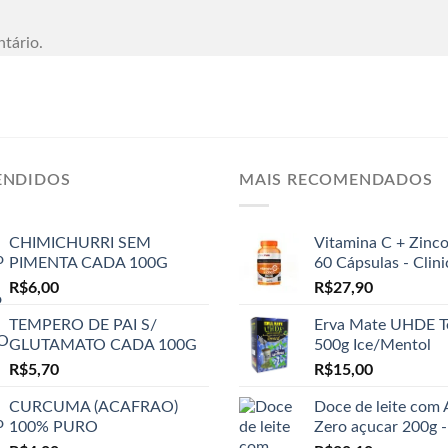
tário.
ENDIDOS
MAIS RECOMENDADOS
CHIMICHURRI SEM
Vitamina C + Zinc
PIMENTA CADA 100G
60 Cápsulas - Clin
R$
6,00
R$
27,90
TEMPERO DE PAI S/
Erva Mate UHDE T
GLUTAMATO CADA 100G
500g Ice/Mentol
R$
5,70
R$
15,00
CURCUMA (ACAFRAO)
Doce de leite com
100% PURO
Zero açucar 200g -