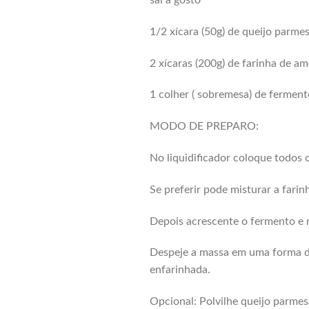
sal a gosto
1/2 xícara (50g) de queijo parme
2 xícaras (200g) de farinha de a
1 colher ( sobremesa) de ferment
MODO DE PREPARO:
No liquidificador coloque todos 
Se preferir pode misturar a farin
Depois acrescente o fermento e 
Despeje a massa em uma forma de
enfarinhada.
Opcional: Polvilhe queijo parme