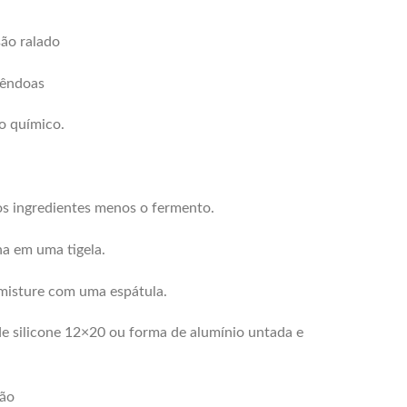
são ralado
mêndoas
o químico.
os ingredientes menos o fermento.
ha em uma tigela.
misture com uma espátula.
 silicone 12×20 ou forma de alumínio untada e
são