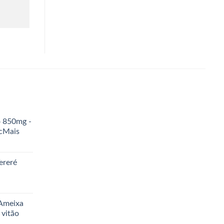
o 850mg -
icMais
ereré
 Ameixa
 vitão