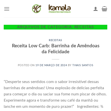
Skip
to
content
ARQUIVOS DE CATEGORIA:
RECEITAS
RECEITAS
Receita Low Carb: Barrinha de Amêndoas
da Felicidade
POSTED ON
19 DE MARÇO DE 2024
BY
THAIS SANTOS
“Desperte seus sentidos com o sabor irresistível dessas
barrinhas de amêndoas! Uma explosão de delícias perfeita
para começar o dia ou saciar sua fome num piscar de olhos.
Experimente agora e transforme seu café da manhã ou
lanche em um momento de puro prazer!” Ingredientes: ¾