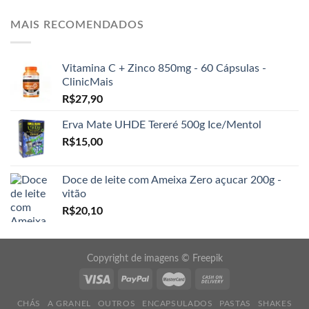
MAIS RECOMENDADOS
Vitamina C + Zinco 850mg - 60 Cápsulas -
ClinicMais
R$
27,90
Erva Mate UHDE Tereré 500g Ice/Mentol
R$
15,00
Doce de leite com Ameixa Zero açucar 200g -
vitão
R$
20,10
Copyright de imagens ©
Freepik
CHÁS
A GRANEL
OUTROS
ENCAPSULADOS
PASTAS
SHAKES