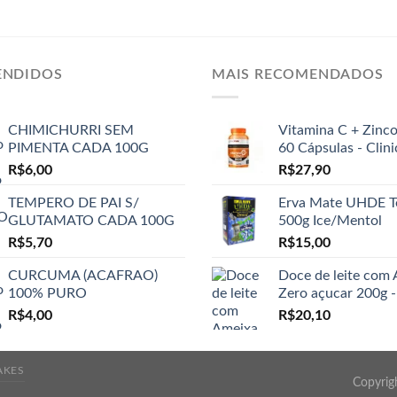
ENDIDOS
MAIS RECOMENDADOS
CHIMICHURRI SEM
Vitamina C + Zinc
PIMENTA CADA 100G
60 Cápsulas - Clin
R$
6,00
R$
27,90
TEMPERO DE PAI S/
Erva Mate UHDE T
GLUTAMATO CADA 100G
500g Ice/Mentol
R$
5,70
R$
15,00
CURCUMA (ACAFRAO)
Doce de leite com
100% PURO
Zero açucar 200g -
R$
4,00
R$
20,10
AKES
Copyrig