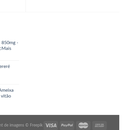
o 850mg -
icMais
ereré
 Ameixa
 vitão
ht de imagens ©
Freepik