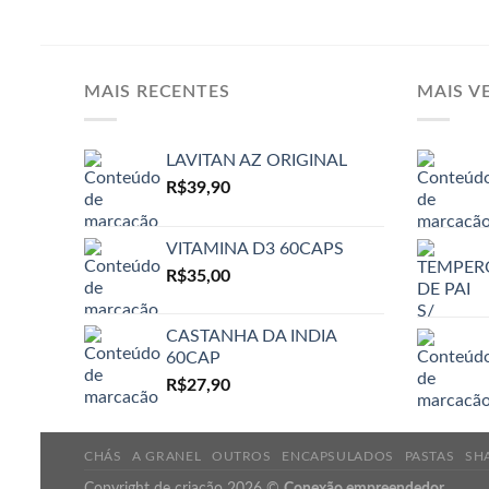
MAIS RECENTES
MAIS V
LAVITAN AZ ORIGINAL
R$
39,90
VITAMINA D3 60CAPS
R$
35,00
CASTANHA DA INDIA
60CAP
R$
27,90
CHÁS
A GRANEL
OUTROS
ENCAPSULADOS
PASTAS
SH
Copyright de criação 2026 ©
Conexão empreendedor