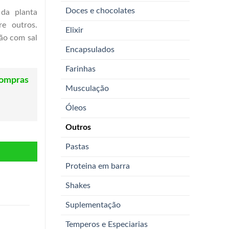
Doces e chocolates
 da planta
e outros.
Elixir
mão com sal
Encapsulados
Farinhas
compras
Musculação
Óleos
k quantidade
Outros
Pastas
Proteina em barra
Shakes
Suplementação
Temperos e Especiarias