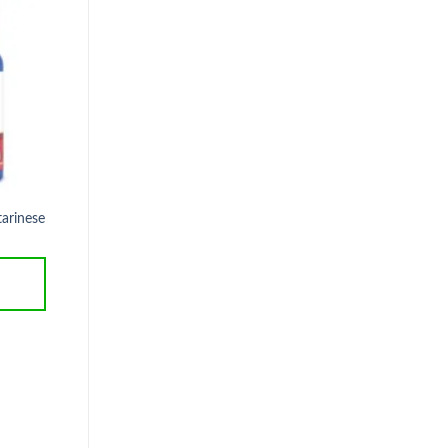
Suplemento Vitamina B
tarinese
VEGANO – 60 Caps
R$
29,90
ADICIONAR AO
CARRINHO
Alivelax Psyllium, Laranja, Ameixa
e Tamarindo 100 Cápsulas
ClinicMais
R$
51,90
ADICIONAR AO
CARRINHO