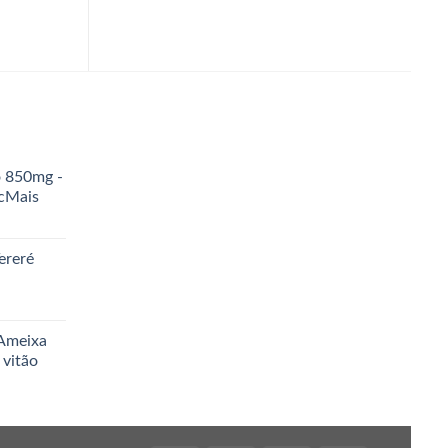
o 850mg -
icMais
ereré
 Ameixa
 vitão