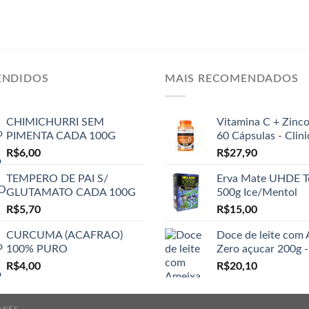
ENDIDOS
MAIS RECOMENDADOS
CHIMICHURRI SEM
Vitamina C + Zinc
PIMENTA CADA 100G
60 Cápsulas - Clin
R$
6,00
R$
27,90
TEMPERO DE PAI S/
Erva Mate UHDE T
GLUTAMATO CADA 100G
500g Ice/Mentol
R$
5,70
R$
15,00
CURCUMA (ACAFRAO)
Doce de leite com
100% PURO
Zero açucar 200g -
R$
4,00
R$
20,10
AKES