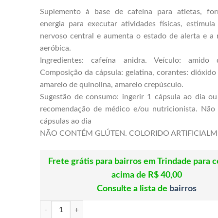
Suplemento à base de cafeína para atletas, fo
energia para executar atividades físicas, estimula
nervoso central e aumenta o estado de alerta e a r
aeróbica.
Ingredientes: cafeína anidra. Veículo: amido 
Composição da cápsula: gelatina, corantes: dióxido 
amarelo de quinolina, amarelo crepúsculo.
Sugestão de consumo: ingerir 1 cápsula ao dia o
recomendação de médico e/ou nutricionista. Não
cápsulas ao dia
NÃO CONTÉM GLÚTEN. COLORIDO ARTIFICIALM
Frete grátis para bairros em Trindade para 
acima de R$ 40,00
Consulte a lista de
bairros
Caffeine Mais 480mg 30 Cápsulas ClinicMais quantidade