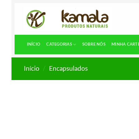
Skip
to
content
INÍCIO
CATEGORIAS
SOBRE NÓS
MINHA CART
Início
/
Encapsulados