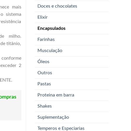
Doces e chocolates
rnece mais
 o sistema
Elixir
esistência
Encapsulados
de milho.
Farinhas
de titânio,
Musculação
u conforme
Óleos
 exceder 2
Outros
ENTE.
Pastas
Proteina em barra
compras
Shakes
Suplementação
Temperos e Especiarias