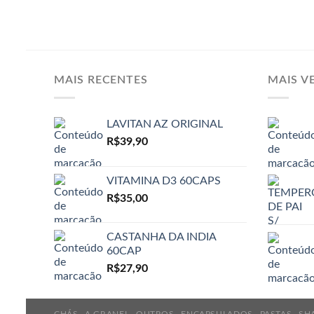
MAIS RECENTES
MAIS V
LAVITAN AZ ORIGINAL
R$
39,90
VITAMINA D3 60CAPS
R$
35,00
CASTANHA DA INDIA
60CAP
R$
27,90
CHÁS
A GRANEL
OUTROS
ENCAPSULADOS
PASTAS
SH