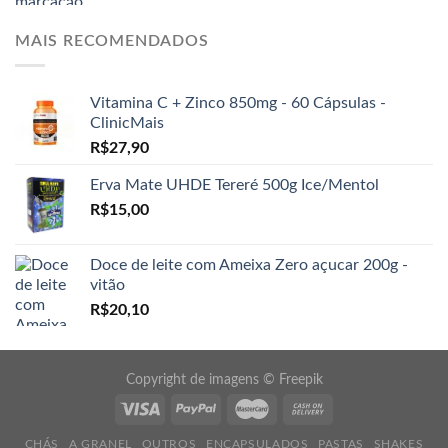
MAIS RECOMENDADOS
Vitamina C + Zinco 850mg - 60 Cápsulas -
ClinicMais
R$
27,90
Erva Mate UHDE Tereré 500g Ice/Mentol
R$
15,00
Doce de leite com Ameixa Zero açucar 200g -
vitão
R$
20,10
Copyright de imagens ©
Freepik
CHÁS
A GRANEL
OUTROS
ENCAPSULADOS
PASTAS
SHAKES