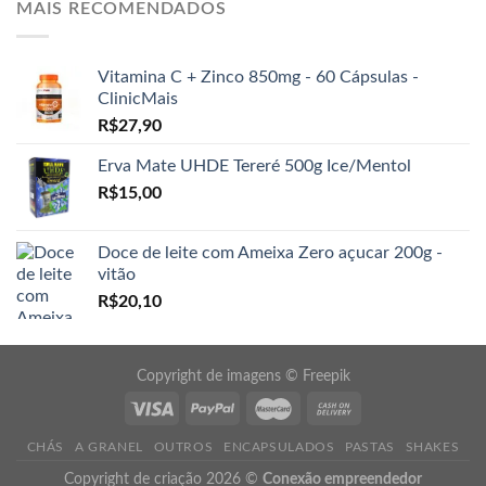
MAIS RECOMENDADOS
Vitamina C + Zinco 850mg - 60 Cápsulas -
ClinicMais
R$
27,90
Erva Mate UHDE Tereré 500g Ice/Mentol
R$
15,00
Doce de leite com Ameixa Zero açucar 200g -
vitão
R$
20,10
Copyright de imagens ©
Freepik
CHÁS
A GRANEL
OUTROS
ENCAPSULADOS
PASTAS
SHAKES
Copyright de criação 2026 ©
Conexão empreendedor