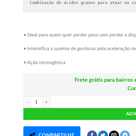
Combinação de ácidos graxos para atuar no c
• Ideal para quem quer perder peso sem perder a dis
• Intensifica a queima de gorduras pela aceleração m
• Ação termogênica
Frete grátis para bairro
Con
Cartamo + coco 60 caps ClincMais quantidade
ADI
COMPARTILHE