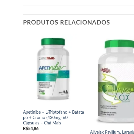
PRODUTOS RELACIONADOS
Apetinibe – L-Triptofano + Batata
pó + Cromo (430mg) 60
Cápsulas – Chá Mais
R$
54,86
Alivelax Psyllium, Laran