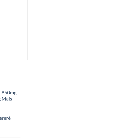
o 850mg -
icMais
ereré