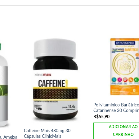
Polivitamínico Bariátric
Catarinense 30 Compri
R$
55,90
ADICIONAR AO
Caffeine Mais 480mg 30
CARRINHO
Cápsulas ClinicMais
ja, Ameixa