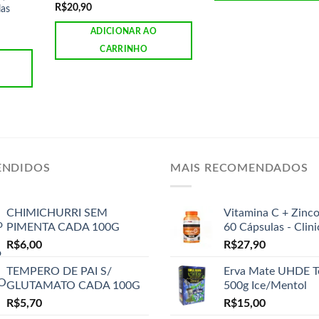
R$
20,90
las
ADICIONAR AO
CARRINHO
ENDIDOS
MAIS RECOMENDADOS
CHIMICHURRI SEM
Vitamina C + Zinc
PIMENTA CADA 100G
60 Cápsulas - Clin
R$
6,00
R$
27,90
TEMPERO DE PAI S/
Erva Mate UHDE T
GLUTAMATO CADA 100G
500g Ice/Mentol
R$
5,70
R$
15,00