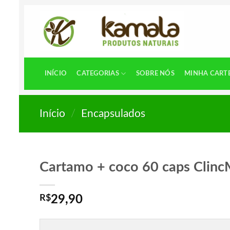
Skip
to
content
INÍCIO
CATEGORIAS
SOBRE NÓS
MINHA CART
Início
/
Encapsulados
Cartamo + coco 60 caps Clinc
R$
29,90