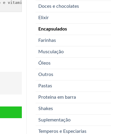
o e vitamina E.
 Um antioxidante natural que auxilia na p
Doces e chocolates
Elixir
Encapsulados
Farinhas
Musculação
Óleos
Outros
Pastas
Proteina em barra
Shakes
Suplementação
Temperos e Especiarias