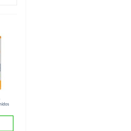
o
Curcuma 60cap 500mg
Óleo de Coco 60 caps ClincMais
midos
ClincMais
R$
24,90
R$
29,60
ADICIONAR AO
ADICIONAR AO
CARRINHO
CARRINHO