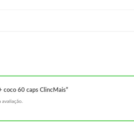
 + coco 60 caps ClincMais”
 avaliação.