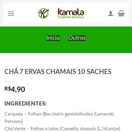
Skip
to
content
Início
/
Outros
CHÁ 7 ERVAS CHAMAIS 10 SACHES
R$
4,90
INGREDIENTES:
Carqueja – Folhas (Baccharis genistelloides (Lamarck)
Persoon)
Chá Verde – Folhas e talos (Camellia sinensis (L.) Kuntze)