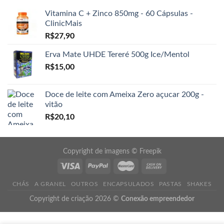
Vitamina C + Zinco 850mg - 60 Cápsulas -
ClinicMais
R$
27,90
Erva Mate UHDE Tereré 500g Ice/Mentol
R$
15,00
Doce de leite com Ameixa Zero açucar 200g -
vitão
R$
20,10
Copyright de imagens ©
Freepik
CHÁS
A GRANEL
OUTROS
ENCAPSULADOS
PASTAS
SHAKES
Copyright de criação 2026 ©
Conexão empreendedor