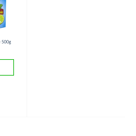
é 500g
Colágeno Verisol Sabor 
Azeite de Oliva Extra Virgem
Colada 220g ClinicMais
250ml Pazze
R$
135,00
R$
32,90
ADICIONAR AO
ADICIONAR AO
CARRINHO
CARRINHO