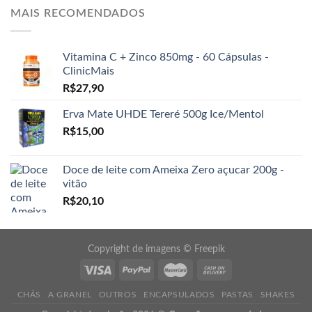
MAIS RECOMENDADOS
Vitamina C + Zinco 850mg - 60 Cápsulas -
ClinicMais
R$
27,90
Erva Mate UHDE Tereré 500g Ice/Mentol
R$
15,00
Doce de leite com Ameixa Zero açucar 200g -
vitão
R$
20,10
Copyright de imagens ©
Freepik
CHÁS
A GRANEL
OUTROS
ENCAPSULADOS
PASTAS
SHAKES