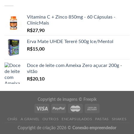
Vitamina C + Zinco 850mg - 60 Cápsulas -
ClinicMais
R$
27,90
Erva Mate UHDE Tereré 500g Ice/Mentol
R$
15,00
Doce de leite com Ameixa Zero açucar 200g -
vitão
R$
20,10
Copyright de imagens ©
Freepik
CHÁS
A GRANEL
OUTROS
ENCAPSULADOS
PASTAS
SHAKES
Copyright de criação 2026 ©
Conexão empreendedor