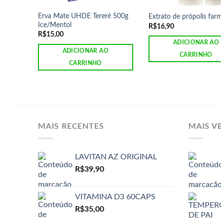
Erva Mate UHDE Tereré 500g
Extrato de própolis far
Ice/Mentol
R$
16,90
R$
15,00
ADICIONAR AO
ADICIONAR AO
CARRINHO
CARRINHO
MAIS RECENTES
MAIS V
LAVITAN AZ ORIGINAL
R$
39,90
VITAMINA D3 60CAPS
R$
35,00