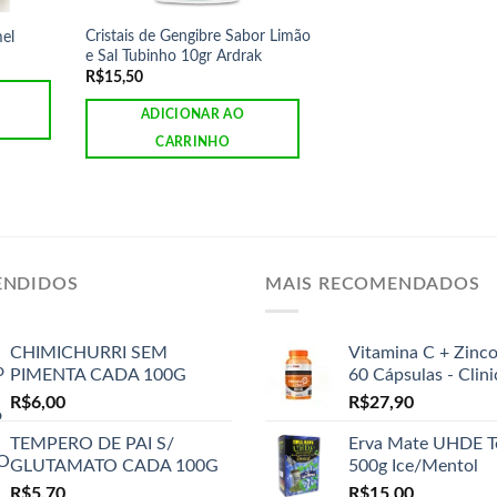
Cristais de Gengibre Sabor Limão
mel
e Sal Tubinho 10gr Ardrak
R$
15,50
ADICIONAR AO
CARRINHO
ENDIDOS
MAIS RECOMENDADOS
CHIMICHURRI SEM
Vitamina C + Zinc
PIMENTA CADA 100G
60 Cápsulas - Clin
R$
6,00
R$
27,90
TEMPERO DE PAI S/
Erva Mate UHDE T
GLUTAMATO CADA 100G
500g Ice/Mentol
R$
5,70
R$
15,00