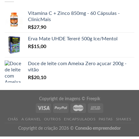
Vitamina C + Zinco 850mg - 60 Cápsulas -
ClinicMais
R$
27,90
Erva Mate UHDE Tereré 500g Ice/Mentol
R$
15,00
Doce de leite com Ameixa Zero açucar 200g -
vitão
R$
20,10
Copyright de imagens ©
Freepik
CHÁS
A GRANEL
OUTROS
ENCAPSULADOS
PASTAS
SHAKES
Copyright de criação 2026 ©
Conexão empreendedor