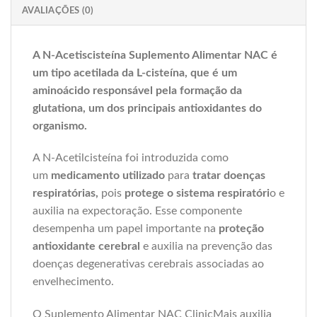
AVALIAÇÕES (0)
A N-Acetiscisteína Suplemento Alimentar NAC é
um tipo acetilada da L-cisteína, que é um
aminoácido responsável pela formação da
glutationa, um dos principais antioxidantes do
organismo.
A N-Acetilcisteína foi introduzida como
um
medicamento utilizado
para
tratar
doenças
respiratórias,
pois
protege o sistema respiratóri
o e
auxilia na expectoração. Esse componente
desempenha um papel importante na
proteção
antioxidante cerebral
e auxilia na prevenção das
doenças degenerativas cerebrais associadas ao
envelhecimento.
O Suplemento Alimentar NAC ClinicMais auxilia