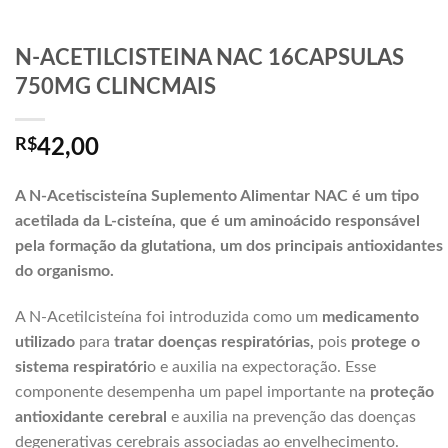
N-ACETILCISTEINA NAC 16CAPSULAS
750MG CLINCMAIS
R$
42,00
A N-Acetiscisteína Suplemento Alimentar NAC é um tipo
acetilada da L-cisteína, que é um aminoácido responsável
pela formação da glutationa, um dos principais antioxidantes
do organismo.
A N-Acetilcisteína foi introduzida como um
medicamento
utilizado
para
tratar
doenças respiratórias,
pois
protege o
sistema respiratóri
o e auxilia na expectoração. Esse
componente desempenha um papel importante na
proteção
antioxidante cerebral
e auxilia na prevenção das doenças
degenerativas cerebrais associadas ao envelhecimento.