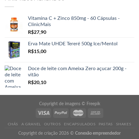
Vitamina C + Zinco 850mg - 60 Cápsulas -
ClinicMais
R$
27,90
Erva Mate UHDE Tereré 500g Ice/Mentol
R$
15,00
Doce de leite com Ameixa Zero açucar 200g -
vitão
R$
20,10
Copyright de imagens ©
Freepik
CHÁS
A GRANEL
OUTROS
ENCAPSULADOS
PASTAS
SHAKES
Copyright de criação 2026 ©
Conexão empreendedor