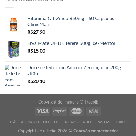
Vitamina C + Zinco 850mg - 60 Cápsulas -
ClinicMais
R$
27,90
Erva Mate UHDE Tereré 500g Ice/Mentol
R$
15,00
Doce de leite com Ameixa Zero açucar 200g -
vitão
R$
20,10
Copyright de imagens ©
Freepik
CHÁS
A GRANEL
OUTROS
ENCAPSULADOS
PASTAS
SHAKES
Copyright de criação 2026 ©
Conexão empreendedor