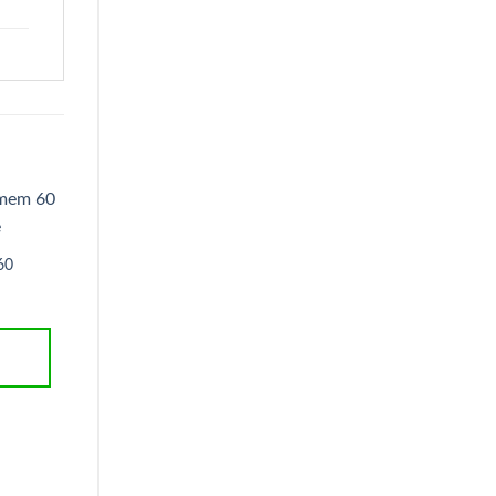
60
Geleia de goiaba zero 2
Homemade
R$
21,50