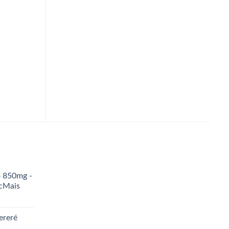
ADICIONAR AO
CARRINHO
Adoçante Lowçucar Plus Com
Stevia Líquido Frasco 80ml
R$
14,90
ADICIONAR AO
CARRINHO
o 850mg -
icMais
ereré