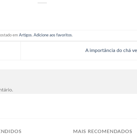
 postado em
Artigos
.
Adicione aos favoritos
.
A importância do chá v
tário.
ENDIDOS
MAIS RECOMENDADOS