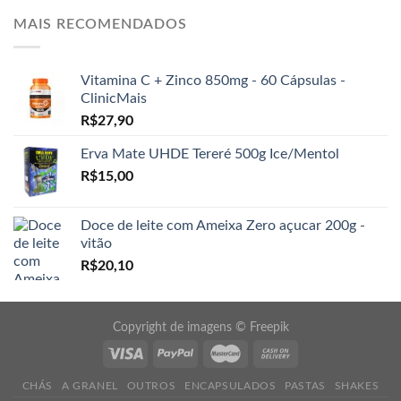
MAIS RECOMENDADOS
Vitamina C + Zinco 850mg - 60 Cápsulas -
ClinicMais
R$
27,90
Erva Mate UHDE Tereré 500g Ice/Mentol
R$
15,00
Doce de leite com Ameixa Zero açucar 200g -
vitão
R$
20,10
Copyright de imagens ©
Freepik
CHÁS
A GRANEL
OUTROS
ENCAPSULADOS
PASTAS
SHAKES