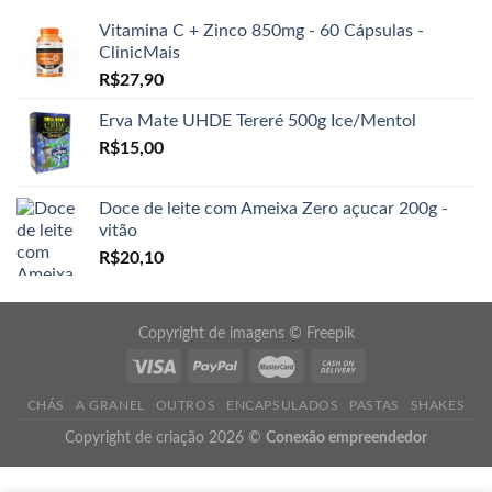
Vitamina C + Zinco 850mg - 60 Cápsulas -
ClinicMais
R$
27,90
Erva Mate UHDE Tereré 500g Ice/Mentol
R$
15,00
Doce de leite com Ameixa Zero açucar 200g -
vitão
R$
20,10
Copyright de imagens ©
Freepik
CHÁS
A GRANEL
OUTROS
ENCAPSULADOS
PASTAS
SHAKES
Copyright de criação 2026 ©
Conexão empreendedor