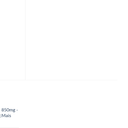
Barra de fruta Supino amendoim
Creme de Avelã Florme
com cobertura de chocolate
Extra Cacau Zero Açúc
meio amargo zero 24g Banana
150g
Brasil
R$
17,90
R$
2,90
ADICIONAR AO
ADICIONAR AO
CARRINHO
CARRINHO
o 850mg -
icMais