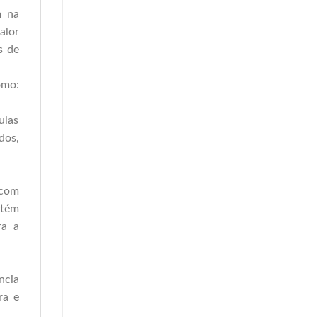
m na
alor
s de
omo:
ulas
dos,
 com
ntém
ra a
ncia
ra e