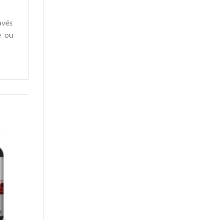
avés
e ou