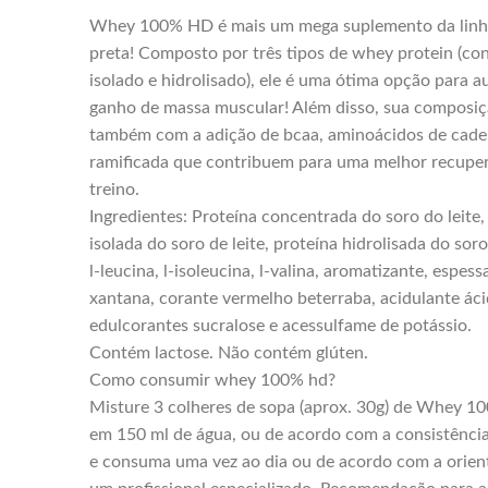
Whey 100% HD é mais um mega suplemento da linha
preta! Composto por três tipos de whey protein (co
isolado e hidrolisado), ele é uma ótima opção para au
ganho de massa muscular! Além disso, sua composi
também com a adição de bcaa, aminoácidos de cade
ramificada que contribuem para uma melhor recupe
treino.
Ingredientes: Proteína concentrada do soro do leite,
isolada do soro de leite, proteína hidrolisada do soro
l-leucina, l-isoleucina, l-valina, aromatizante, espe
xantana, corante vermelho beterraba, acidulante ácid
edulcorantes sucralose e acessulfame de potássio.
Contém lactose. Não contém glúten.
Como consumir whey 100% hd?
Misture 3 colheres de sopa (aprox. 30g) de Whey 
em 150 ml de água, ou de acordo com a consistência
e consuma uma vez ao dia ou de acordo com a orien