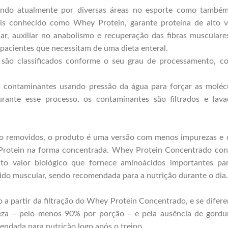
do atualmente por diversas áreas no esporte como també
mais conhecido como Whey Protein, garante proteína de alto v
r, auxiliar no anabolismo e recuperação das fibras musculare
m pacientes que necessitam de uma dieta enteral.
e são classificados conforme o seu grau de processamento, c
 contaminantes usando pressão da água para forçar as moléc
ante esse processo, os contaminantes são filtrados e lava
ão removidos, o produto é uma versão com menos impurezas e
y Protein na forma concentrada. Whey Protein Concentrado co
to valor biológico que fornece aminoácidos importantes pa
ecido muscular, sendo recomendada para a nutrição durante o dia.
a partir da filtração do Whey Protein Concentrado, e se difere
reza – pelo menos 90% por porção – e pela ausência de gordu
endada para nutrição logo após o treino.