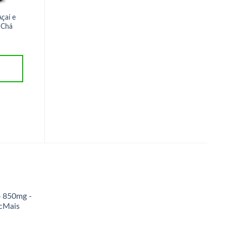
çaí e
Colágeno Hidrolisado n
Biotina 450mg 60caps
 Chá
cápsulas
R$
22,50
R$
62,50
ADICIONAR AO
ADICIONAR AO
CARRINHO
CARRINHO
o 850mg -
icMais