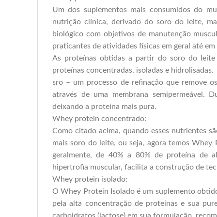
Um dos suplementos mais consumidos do mun
nutrição clínica, derivado do soro do leite, 
biológico com objetivos de manutenção muscula
praticantes de atividades físicas em geral até e
As proteínas obtidas a partir do soro do leit
proteínas concentradas, isoladas e hidrolisadas.
sro – um processo de refinação que remove os
através de uma membrana semipermeável. Dur
deixando a proteína mais pura.
Whey protein concentrado:
Como citado acima, quando esses nutrientes s
mais soro do leite, ou seja, agora temos Whe
geralmente, de 40% a 80% de proteína de al
hipertrofia muscular, facilita a construção de t
Whey protein isolado:
O Whey Protein Isolado é um suplemento obtido 
pela alta concentração de proteínas e sua pu
carboidratos (lactose) em sua formulação, recom