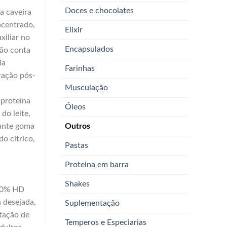
Doces e chocolates
 caveira
ncentrado,
Elixir
xiliar no
Encapsulados
ção conta
ia
Farinhas
ração pós-
Musculação
 proteína
Óleos
 do leite,
ssante goma
Outros
o cítrico,
Pastas
Proteina em barra
Shakes
100% HD
 desejada,
Suplementação
tação de
Temperos e Especiarias